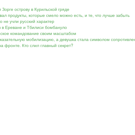
 Зорге острову в Курильской гряде
вал продукты, которые смело можно есть, и те, что лучше забыть
Но не учли русский характер
ов в Ереване и Тбилиси бомбануло
аинское командование своим масштабом
показательную мобилизацию, а девушка стала символом сопротивле
а фронте. Кто слил главный секрет?