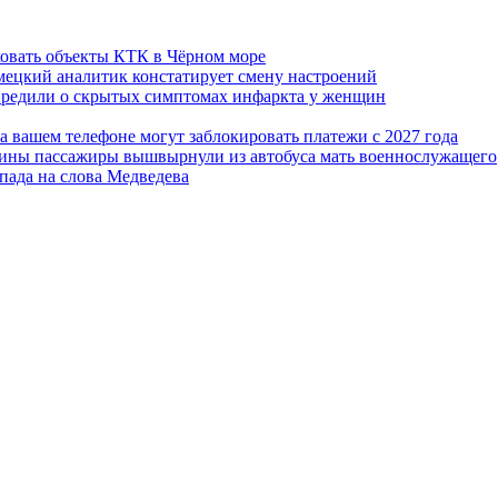
ковать объекты КТК в Чёрном море
емецкий аналитик констатирует смену настроений
упредили о скрытых симптомах инфаркта у женщин
а вашем телефоне могут заблокировать платежи с 2027 года
краины пассажиры вышвырнули из автобуса мать военнослужащего
апада на слова Медведева