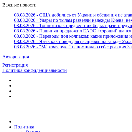
Важные новости
08.08.2026 - США добились от Украины обещания не ата
08.08.2026 - Удары по тылам развеяли надежды Киева: н
08.08.2026 - Тошнота как предвестник беды: врачи пред
08.08.2026 - Пашинян предложил ЕАЭС «хороший шанс»
08.08.2026 - Переводы под колпаком: какие приложения н
08.08.2026 - Язык как повод для расправы: на западе У
08.08.2026 - "Мёртвая рука" напомнила о себе: реакция З
Авторизация
Регистрация
Политика конфиденциальности
Политика