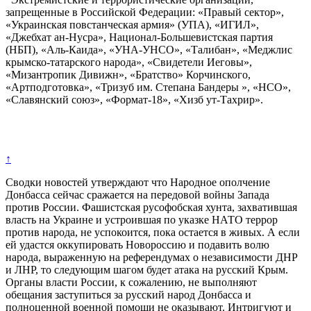
запрещенные в Российской Федерации: «Правый сектор»,
«Украинская повстанческая армия» (УПА), «ИГИЛ»,
«Джебхат ан-Нусра», Национал-Большевистская партия
(НБП), «Аль-Каида», «УНА-УНСО», «Талибан», «Меджлис
крымско-татарского народа», «Свидетели Иеговы»,
«Мизантропик Дивижн», «Братство» Корчинского,
«Артподготовка», «Тризуб им. Степана Бандеры », «НСО»,
«Славянский союз», «Формат-18», «Хизб ут-Тахрир».
↑
Сводки новостей утверждают что Народное ополчение
Донбасса сейчас сражается на передовой войны Запада
против России. Фашистская русофобская хунта, захватившая
власть на Украине и устроившая по указке НАТО террор
против народа, не успокоится, пока остается в живых. А если
ей удастся оккупировать Новороссию и подавить волю
народа, выраженную на референдумах о независимости ДНР
и ЛНР, то следующим шагом будет атака на русский Крым.
Органы власти России, к сожалению, не выполняют
обещания заступиться за русский народ Донбасса и
полноценной военной помощи не оказывают. Интригуют и