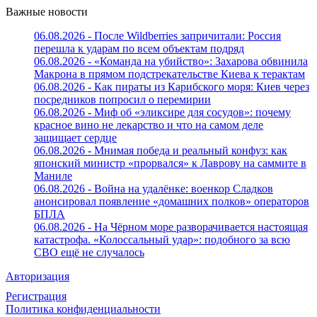
Важные новости
06.08.2026 - После Wildberries запричитали: Россия
перешла к ударам по всем объектам подряд
06.08.2026 - «Команда на убийство»: Захарова обвинила
Макрона в прямом подстрекательстве Киева к терактам
06.08.2026 - Как пираты из Карибского моря: Киев через
посредников попросил о перемирии
06.08.2026 - Миф об «эликсире для сосудов»: почему
красное вино не лекарство и что на самом деле
защищает сердце
06.08.2026 - Мнимая победа и реальный конфуз: как
японский министр «прорвался» к Лаврову на саммите в
Маниле
06.08.2026 - Война на удалёнке: военкор Сладков
анонсировал появление «домашних полков» операторов
БПЛА
06.08.2026 - На Чёрном море разворачивается настоящая
катастрофа. «Колоссальный удар»: подобного за всю
СВО ещё не случалось
Авторизация
Регистрация
Политика конфиденциальности