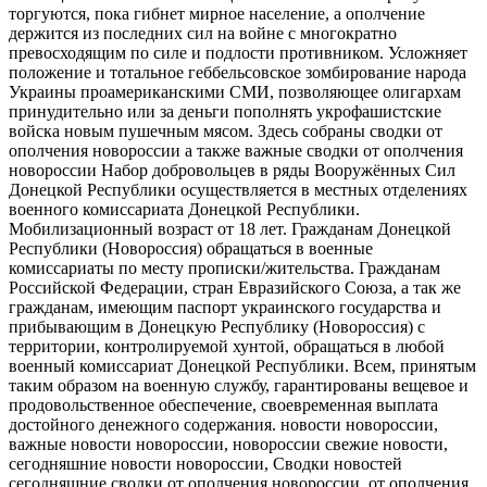
торгуются, пока гибнет мирное население, а ополчение
держится из последних сил на войне с многократно
превосходящим по силе и подлости противником. Усложняет
положение и тотальное геббельсовское зомбирование народа
Украины проамериканскими СМИ, позволяющее олигархам
принудительно или за деньги пополнять укрофашистские
войска новым пушечным мясом. Здесь собраны сводки от
ополчения новороссии а также важные сводки от ополчения
новороссии Набор добровольцев в ряды Вооружённых Сил
Донецкой Республики осуществляется в местных отделениях
военного комиссариата Донецкой Республики.
Мобилизационный возраст от 18 лет. Гражданам Донецкой
Республики (Новороссия) обращаться в военные
комиссариаты по месту прописки/жительства. Гражданам
Российской Федерации, стран Евразийского Союза, а так же
гражданам, имеющим паспорт украинского государства и
прибывающим в Донецкую Республику (Новороссия) с
территории, контролируемой хунтой, обращаться в любой
военный комиссариат Донецкой Республики. Всем, принятым
таким образом на военную службу, гарантированы вещевое и
продовольственное обеспечение, своевременная выплата
достойного денежного содержания. новости новороссии,
важные новости новороссии, новороссии свежие новости,
сегодняшние новости новороссии, Сводки новостей
сегодняшние сводки от ополчения новороссии, от ополчения