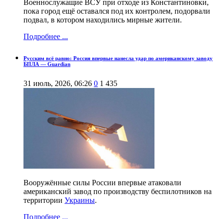
Военнослужащие ВСУ при отходе из Константиновки,
пока город ещё оставался под их контролем, подорвали
подвал, в котором находились мирные жители.
Подробнее ...
Русским всё равно: Россия впервые нанесла удар по американскому заводу
БПЛА — Guardian
31 июль, 2026, 06:26
0
1 435
Вооружённые силы России впервые атаковали
американский завод по производству беспилотников на
территории
Украины
.
Подробнее ...