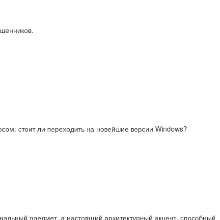
ошенников.
росом: стоит ли переходить на новейшие версии Windows?
ональный предмет, а настоящий архитектурный акцент, способный