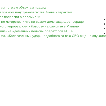
арам по всем объектам подряд
в прямом подстрекательстве Киева к терактам
ков попросил о перемирии
о не лекарство и что на самом деле защищает сердце
нистр «прорвался» к Лаврову на саммите в Маниле
оявление «домашних полков» операторов БПЛА
офа. «Колоссальный удар»: подобного за всю СВО ещё не случало