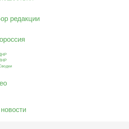
ор редакции
ороссия
ДНР
ЛНР
Сводки
ео
 новости