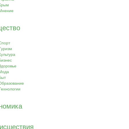
Крым
Мнение
ество
Спорт
Туризм
Культура
Бизнес
Здоровье
Мода
Быт
Образование
Технологии
номика
исшествия