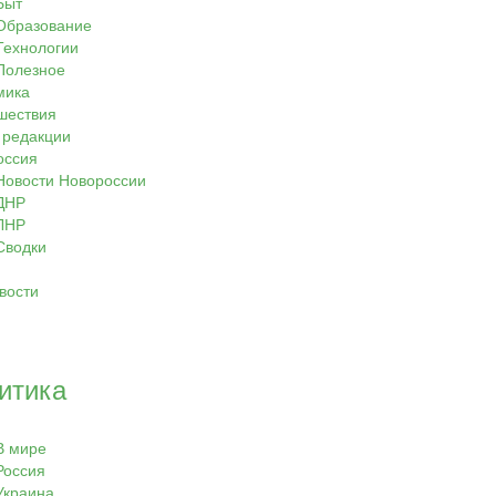
Быт
Образование
Технологии
Полезное
мика
шествия
 редакции
оссия
Новости Новороссии
ДНР
ЛНР
Сводки
вости
итика
В мире
Россия
Украина