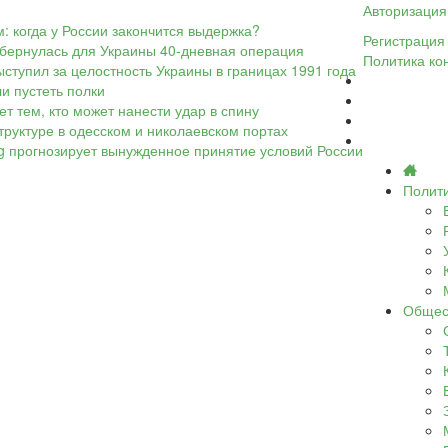
Авторизация
: когда у России закончится выдержка?
Регистрация
обернулась для Украины 40-дневная операция
Политика ко
ыступил за целостность Украины в границах 1991 года
ли пустеть полки
т тем, кто может нанести удар в спину
труктуре в одесском и николаевском портах
rg прогнозирует вынужденное принятие условий России
Полит
Общес