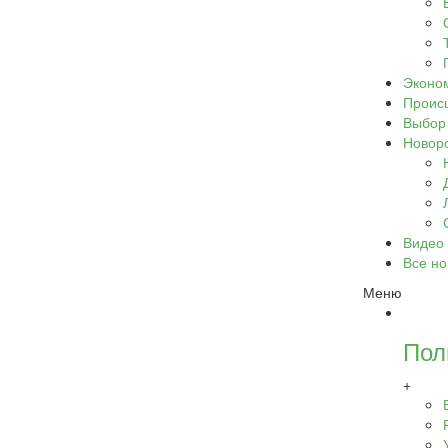
Эконо
Проис
Выбор
Новор
Видео
Все но
Меню
Пол
+